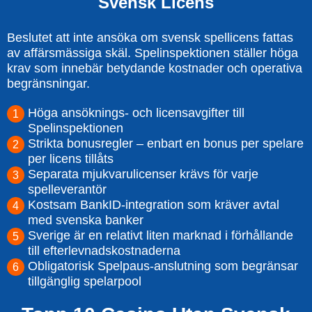
Svensk Licens
Beslutet att inte ansöka om svensk spellicens fattas
av affärsmässiga skäl. Spelinspektionen ställer höga
krav som innebär betydande kostnader och operativa
begränsningar.
Höga ansöknings- och licensavgifter till
Spelinspektionen
Strikta bonusregler – enbart en bonus per spelare
per licens tillåts
Separata mjukvarulicenser krävs för varje
spelleverantör
Kostsam BankID-integration som kräver avtal
med svenska banker
Sverige är en relativt liten marknad i förhållande
till efterlevnadskostnaderna
Obligatorisk Spelpaus-anslutning som begränsar
tillgänglig spelarpool