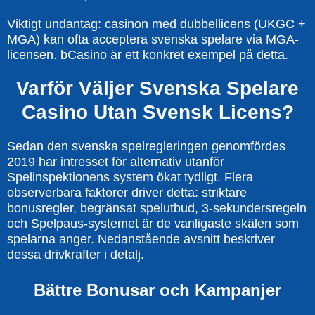
Viktigt undantag: casinon med dubbellicens (UKGC +
MGA) kan ofta acceptera svenska spelare via MGA-
licensen. bCasino är ett konkret exempel på detta.
Varför Väljer Svenska Spelare
Casino Utan Svensk Licens?
Sedan den svenska spelregleringen genomfördes
2019 har intresset för alternativ utanför
Spelinspektionens system ökat tydligt. Flera
observerbara faktorer driver detta: striktare
bonusregler, begränsat spelutbud, 3-sekundersregeln
och Spelpaus-systemet är de vanligaste skälen som
spelarna anger. Nedanstående avsnitt beskriver
dessa drivkrafter i detalj.
Bättre Bonusar och Kampanjer