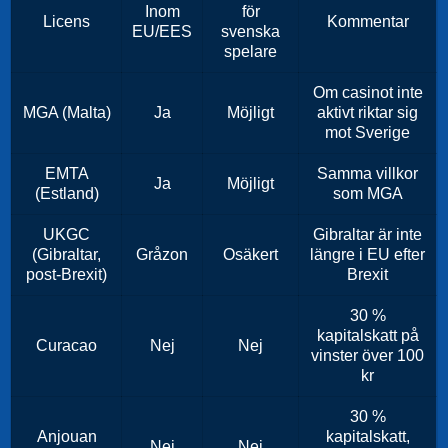
Inom
för
Licens
Kommentar
EU/EES
svenska
spelare
Om casinot inte
MGA (Malta)
Ja
Möjligt
aktivt riktar sig
mot Sverige
EMTA
Samma villkor
Ja
Möjligt
(Estland)
som MGA
UKGC
Gibraltar är inte
(Gibraltar,
Gråzon
Osäkert
längre i EU efter
post-Brexit)
Brexit
30 %
kapitalskatt på
Curacao
Nej
Nej
vinster över 100
kr
30 %
Anjouan
kapitalskatt,
Nej
Nej