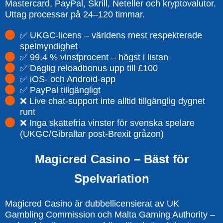
Mastercard, PayPal, Skrill, Neteller och kryptovalutor.
Uttag processar på 24–120 timmar.
✅ UKGC-licens – världens mest respekterade
spelmyndighet
✅ 99,4 % vinstprocent – högst i listan
✅ Daglig reloadbonus upp till £100
✅ iOS- och Android-app
✅ PayPal tillgängligt
❌ Live chat-support inte alltid tillgänglig dygnet
runt
❌ Inga skattefria vinster för svenska spelare
(UKGC/Gibraltar post-Brexit gråzon)
Magicred Casino – Bäst för
Spelvariation
Magicred Casino är dubbellicensierat av UK
Gambling Commission och Malta Gaming Authority –