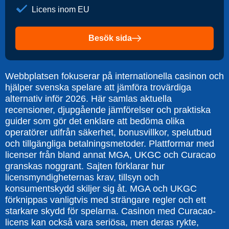
Licens inom EU
Besök sida
Webbplatsen fokuserar på internationella casinon och
hjälper svenska spelare att jämföra trovärdiga
alternativ inför 2026. Här samlas aktuella
recensioner, djupgående jämförelser och praktiska
guider som gör det enklare att bedöma olika
operatörer utifrån säkerhet, bonusvillkor, spelutbud
och tillgängliga betalningsmetoder. Plattformar med
licenser från bland annat MGA, UKGC och Curacao
granskas noggrant. Sajten förklarar hur
licensmyndigheternas krav, tillsyn och
konsumentskydd skiljer sig åt. MGA och UKGC
förknippas vanligtvis med strängare regler och ett
starkare skydd för spelarna. Casinon med Curacao-
licens kan också vara seriösa, men deras rykte,