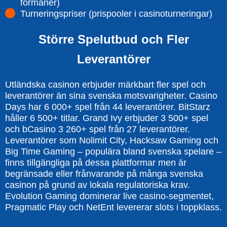
förmåner)
Turneringspriser (prispooler i casinoturneringar)
Större Spelutbud och Fler
Leverantörer
Utländska casinon erbjuder märkbart fler spel och
leverantörer än sina svenska motsvarigheter. Casino
Days har 6 000+ spel från 44 leverantörer. BitStarz
håller 6 500+ titlar. Grand Ivy erbjuder 3 500+ spel
och bCasino 3 260+ spel från 27 leverantörer.
Leverantörer som Nolimit City, Hacksaw Gaming och
Big Time Gaming – populära bland svenska spelare –
finns tillgängliga på dessa plattformar men är
begränsade eller frånvarande på många svenska
casinon på grund av lokala regulatoriska krav.
Evolution Gaming dominerar live casino-segmentet,
Pragmatic Play och NetEnt levererar slots i toppklass.