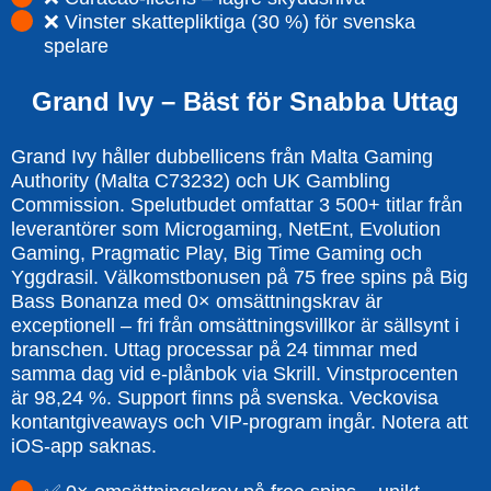
❌ Vinster skattepliktiga (30 %) för svenska
spelare
Grand Ivy – Bäst för Snabba Uttag
Grand Ivy håller dubbellicens från Malta Gaming
Authority (Malta C73232) och UK Gambling
Commission. Spelutbudet omfattar 3 500+ titlar från
leverantörer som Microgaming, NetEnt, Evolution
Gaming, Pragmatic Play, Big Time Gaming och
Yggdrasil. Välkomstbonusen på 75 free spins på Big
Bass Bonanza med 0× omsättningskrav är
exceptionell – fri från omsättningsvillkor är sällsynt i
branschen. Uttag processar på 24 timmar med
samma dag vid e-plånbok via Skrill. Vinstprocenten
är 98,24 %. Support finns på svenska. Veckovisa
kontantgiveaways och VIP-program ingår. Notera att
iOS-app saknas.