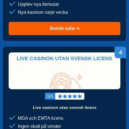
Upplev nya bonusar
Nya kasinon varje vecka
Besök sida
4
LIVE CASINON UTAN SVENSK LICENS
5/5
Live casinon utan svensk licens
MGA och EMTA licens
Ingen skatt på vinster