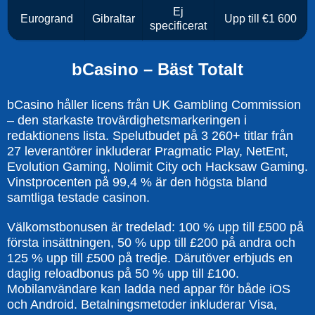
Ej
Eurogrand
Gibraltar
Upp till €1 600
specificerat
bCasino – Bäst Totalt
bCasino håller licens från UK Gambling Commission
– den starkaste trovärdighetsmarkeringen i
redaktionens lista. Spelutbudet på 3 260+ titlar från
27 leverantörer inkluderar Pragmatic Play, NetEnt,
Evolution Gaming, Nolimit City och Hacksaw Gaming.
Vinstprocenten på 99,4 % är den högsta bland
samtliga testade casinon.
Välkomstbonusen är tredelad: 100 % upp till £500 på
första insättningen, 50 % upp till £200 på andra och
125 % upp till £500 på tredje. Därutöver erbjuds en
daglig reloadbonus på 50 % upp till £100.
Mobilanvändare kan ladda ned appar för både iOS
och Android. Betalningsmetoder inkluderar Visa,