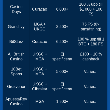
100 % upp till
Casino
Curacao
6 000+
$1 000 + 100
Days
FS
MGA +
75 FS (0×
Grand Ivy
3 500+
UKGC
omsättning)
100 % upp till 1
BitStarz
Curacao
6 500+
BTC + 180 FS
All British
UKGC +
Ej
£100 + 10 %
Casino
MGA
specificerat
cashback
10Bet
UKGC +
5 000+
Varierar
Sports
MGA
UKGC +
Ej
Grosvenor
Varierar
Gibraltar
specificerat
ApuestaRey
MGA
1 900+
Varierar
Casino