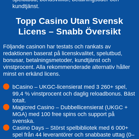
kundtjänst.
Topp Casino Utan Svensk
Licens – Snabb Översikt
Följande casinon har testats och rankats av
redaktionen baserat på licenskvalitet, spelutbud,
bonusar, betalningsmetoder, kundtjänst och
vinstprocent. Alla rekommenderade alternativ håller
minst en erkänd licens.
bCasino – UKGC-licensierat med 3 260+ spel,
99,4 % vinstprocent och daglig reloadbonus. Bäst
totalt.
Magicred Casino – Dubbellicensierat (UKGC +
MGA) med 100 free spins och support på
svenska.
Casino Days – Störst spelbibliotek med 6 000+
spel från 44 leverantörer och snabbaste uttag (0–