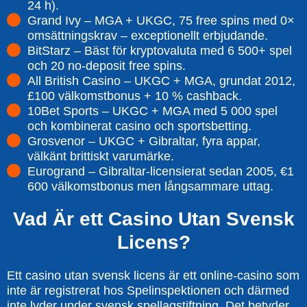
24 h).
Grand Ivy – MGA + UKGC, 75 free spins med 0×
omsättningskrav – exceptionellt erbjudande.
BitStarz – Bäst för kryptovaluta med 6 500+ spel
och 20 no-deposit free spins.
All British Casino – UKGC + MGA, grundat 2012,
£100 välkomstbonus + 10 % cashback.
10Bet Sports – UKGC + MGA med 5 000 spel
och kombinerat casino och sportsbetting.
Grosvenor – UKGC + Gibraltar, fyra appar,
välkänt brittiskt varumärke.
Eurogrand – Gibraltar-licensierat sedan 2005, €1
600 välkomstbonus men långsammare uttag.
Vad Är ett Casino Utan Svensk
Licens?
Ett casino utan svensk licens är ett online-casino som
inte är registrerat hos Spelinspektionen och därmed
inte lyder under svensk spellagstiftning. Det betyder