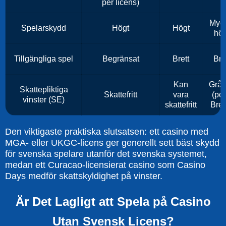
per licens)
Myck
Spelarskydd
Högt
Högt
hög
Tillgängliga spel
Begränsat
Brett
Bre
Kan
Grå
Skattepliktiga
Skattefritt
vara
(pos
vinster (SE)
skattefritt
Brex
Den viktigaste praktiska slutsatsen: ett casino med
MGA- eller UKGC-licens ger generellt sett bäst skydd
för svenska spelare utanför det svenska systemet,
medan ett Curacao-licensierat casino som Casino
Days medför skattskyldighet på vinster.
Är Det Lagligt att Spela på Casino
Utan Svensk Licens?