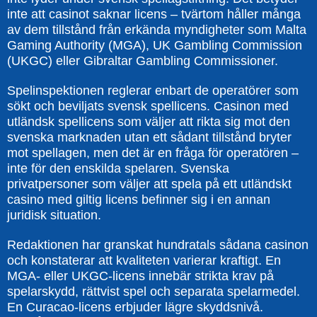
inte att casinot saknar licens – tvärtom håller många
av dem tillstånd från erkända myndigheter som Malta
Gaming Authority (MGA), UK Gambling Commission
(UKGC) eller Gibraltar Gambling Commissioner.
Spelinspektionen reglerar enbart de operatörer som
sökt och beviljats svensk spellicens. Casinon med
utländsk spellicens som väljer att rikta sig mot den
svenska marknaden utan ett sådant tillstånd bryter
mot spellagen, men det är en fråga för operatören –
inte för den enskilda spelaren. Svenska
privatpersoner som väljer att spela på ett utländskt
casino med giltig licens befinner sig i en annan
juridisk situation.
Redaktionen har granskat hundratals sådana casinon
och konstaterar att kvaliteten varierar kraftigt. En
MGA- eller UKGC-licens innebär strikta krav på
spelarskydd, rättvist spel och separata spelarmedel.
En Curacao-licens erbjuder lägre skyddsnivå.